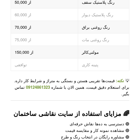
رنگ پلاستیک سقف
از 50,000
رنگ پلاستیک دیوار
از 60,000
رنگ روغنی براق
از 70,000
رنگ روغنی مات
از 75,000
مولتی‌کالر
از 150,000
پتینه کاری
توافقی
💡
نکته:
قیمت‌ها تقریبی هستن و بستگی به متراژ و شرایط کار داره.
برای استعلام دقیق قیمت، همین الان با شماره
09124861323
تماس
بگیر.
🌈 مزایای استفاده از سایت نقاشی ساختمان
🟢 دسترسی به ده‌ها نقاش حرفه‌ای
🟢 مشاهده نمونه کار و مقایسه قیمت
🟢 مشاوره رایگان در انتخاب رنگ و طرح