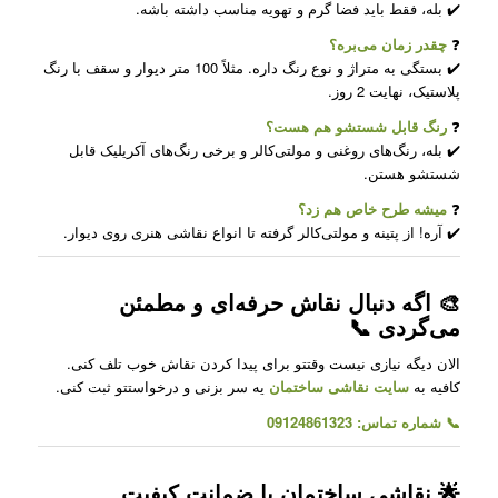
✔️ بله، فقط باید فضا گرم و تهویه مناسب داشته باشه.
❓
چقدر زمان می‌بره؟
✔️ بستگی به متراژ و نوع رنگ داره. مثلاً 100 متر دیوار و سقف با رنگ
پلاستیک، نهایت 2 روز.
❓
رنگ قابل شستشو هم هست؟
✔️ بله، رنگ‌های روغنی و مولتی‌کالر و برخی رنگ‌های آکریلیک قابل
شستشو هستن.
❓
میشه طرح خاص هم زد؟
✔️ آره! از پتینه و مولتی‌کالر گرفته تا انواع نقاشی هنری روی دیوار.
🎨 اگه دنبال نقاش حرفه‌ای و مطمئن
می‌گردی 📞
الان دیگه نیازی نیست وقتتو برای پیدا کردن نقاش خوب تلف کنی.
کافیه به
سایت نقاشی ساختمان
یه سر بزنی و درخواستتو ثبت کنی.
📞 شماره تماس: 09124861323
🌟 نقاشی ساختمان با ضمانت کیفیت