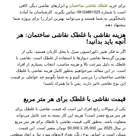
برای خرید
غلطک نقاشی ساختمان
و ابزارهای نقاشی دیگر، کافی
است با شماره 09124861323 تماس بگیرید. کارشناسان ما آماده
پاسخگویی به شما هستند و می‌توانند بهترین ابزار را برای پروژه شما
پیشنهاد دهند.
هزینه نقاشی با غلطک نقاشی ساختمان: هر
آنچه باید بدانید!
اگر به فکر تغییر دکوراسیون منزل یا محل کارتان هستید، یکی از
بهترین گزینه‌ها نقاشی دیوارها با استفاده از غلطک است. نقاشی با
غلطک به دلیل سرعت بالا و هزینه مناسب، انتخاب بسیاری از افراد
است. در این مقاله، می‌خواهیم به‌طور کامل هزینه نقاشی با غلطک
نقاشی ساختمان را بررسی کنیم و به شما بگوییم چه عواملی بر قیمت
این نوع نقاشی تاثیر دارند. پس با ما همراه باشید!
قیمت نقاشی با غلطک برای هر متر مربع
یکی از سوالات رایج افراد این است که قیمت نقاشی با غلطک برای
هر متر مربع چقدر است؟ هزینه این کار بسته به چند عامل می‌تواند
متفاوت باشد. به‌طور کلی، قیمت نقاشی با غلطک برای هر متر مربع
در سال 2025 بین 25,000 تا 50,000 تومان متغیر است. این قیمت
ممکن است بر اساس نوع رنگ، تعداد لایه‌های مورد نیاز و ابعاد سطحی