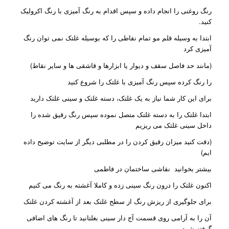
رنگ روغنی را انجام داده و سپس اقدام به رنگ آمیزی با رنگ اکرولیک
کنید.
ابتدا به وسیله قلم مو تمام نقاطی را که بوسیله غلتک نمی توان رنگ
آمیزی کرد
(مانند حد فاصل سقف و دیوار یا ابزارها و قاشقی ها و سایر نقاط)
را رنگ کرده سپس رنگ آمیزی با غلتک را شروع کنید
برای این کار شما نیاز به یک غلتک، دسته غلتک و سینی غلتک دارید
ابتدا غلتک را به دسته غلتک متصل نموده سپس رنگ رقیق شده را
داخل سینی غلتک می ریزیم
(دقت کنید میزان رقیق کردن را در مطلبی دیگر از سایت توضیح داده
ایم)
بیشتر بخوانید
نقاشی ساختمان در فاطمی
اکنون غلتک را درون رنگ سینی زده و کاملا آغشته به رنگ می کنیم
برای جلوگیری از ریزش رنگ از سطح غلتک بعد از آغشته کردن غلتک
آن را به آرامی روی قسمت آج دار سینی بغلتانید تا رنگ های اضافی
گرفته شود