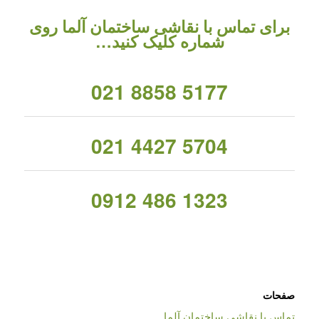
برای تماس با نقاشی ساختمان آلما روی
شماره کلیک کنید…
021 8858 5177
021 4427 5704
0912 486 1323
صفحات
تماس با نقاشی ساختمان آلما