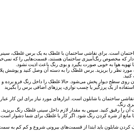
ختمان است. برای نقاشی ساختمان با غلطک به یک برس غلطک، سینی رن
دار که مخصوص رنگ‌آمیزی ساختمان هستند، قسمت‌هایی را که نمی‌خواهید
 تا تهویه هوا به خوبی صورت بگیرد و بوی رنگ باعث اذیت نشود.
گ مورد نظر را بریزید. برس غلطک را به دسته آن وصل کنید و پوشش پل
کنید.
وی سطح دیوار پخش می‌شود. حالا غلطک را داخل رنگ فرو برده و به آ
استفاده از یک پرزگیر یا چسب نواری، پرزهای اضافی برس را بگیرید
اشی ساختمان با شابلون است. ابزارهای مورد نیاز برای این کار عبارتن
پری رنگ.
ن را رقیق کنید. سپس به مقدار لازم داخل سینی غلطک رنگ بریزید. شاب
مانع از شره کردن رنگ شود. اگر کار با غلطک برای شما دشوار است، 
رنگ کردن شابلون باید ابتدا از قسمت‌های بیرونی شروع و کم کم به 