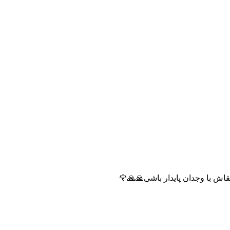
اش با وجدان پایدار باشی🙏🙏🌹