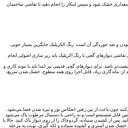
 مقداری خشک شود و سپس اینکار را انجام دهید تا نقاشی ساختمان
بودن و ضد خوردگی آن است. رنگ الکریلیک جایگزین بسیار خوبی
 نقاشی دیوارهای گچی با رنگ اکریلیک باید زیر سازی اصولی انجام
یت‌تر باشد. برای دیوارهای گچی قدیمی نیز ابتدا باید با بتونه کاری و
تند از: ماندگاری زیاد، قابل اجرا روی همه سطوح، خشک شدن سریع،
نند چون باعث از بین رفتن انعکاس نور و تیره شدن فضا می‌شود.
 همچنین قابل شستشو است و به راحتی با دستمال مرطوب پاک می‌شود
د. پس از کشیدن سنباده، گردوخاک را از روی دیوار پاک کنید. حالا با
دیوار برنید. به اولین لایه رنگ روغن روی دیوار آستری می‌گویند. با گذشت ۱۲ الی ۲۴ ساعت و پس از خشک شدن آستری و کشیده سنباده و لکه گیری، نوبت به مرحله