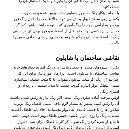
شود. با تکان دادن آب اضافی آن را بگیرید و با یک دستمال آن را
خشک کنید.
با انجام اینکار رنگ به طور مساوی جذب برس شده و به صورت
یکسان روی سطح دیوار پخش می‌شود. حالا غلطک را داخل رنگ فرو
برده و به آرامی دیوار را رنگ آمیزی کنید. توجه داشته باشید که اگر
جنس برس پشمی بود، حتما قبل از استفاده و فرو بردن آن در سینی
رنگ با استفاده از یک پرزگیر یا چسب نواری، پرزهای اضافی برس را
بگیرید
نقاشی ساختمان با شابلون
یکی از شیوه‌های مدرن و جدید زیباسازی و رنگ آمیزی دیوارهای خانه
نقاشی ساختمان با شابلون است. ابزارهای مورد نیاز برای این کار
عبارتند از: رنگ اکریلیک، شابلون مقوایی یا کاغذی، غلطک استاندارد،
سینی غلطک، نوار اندازه‌ گیری، چسب کاغذی، دستمال پارچه‌ای و
اسپری رنگ.
اولین مرحله آماده سازی رنگ است. اگر رنگ نیاز به رقیق شدن داشت
آن را رقیق کنید. سپس به مقدار لازم داخل سینی غلطک رنگ بریزید.
شابلون‌ها را با چسب کاغذی به دیوار بچسبانید. حالا باید غلطک آغشته
شده به رنگ را روی دیوار بکشید. جنس غلطک بهتر است فومی باشد
تا مانع از شره کردن رنگ شود. اگر کار با غلطک برای شما دشوار
است، از اسپری رنگ استفاده کنید زیرا رنگ آمیزی طرح‌های شابلون