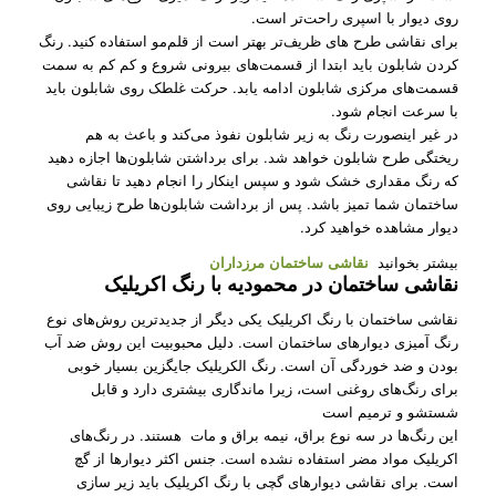
روی دیوار با اسپری راحت‌تر است.
برای نقاشی طرح‌ های ظریف‌تر بهتر است از قلم‌مو استفاده کنید. رنگ
کردن شابلون باید ابتدا از قسمت‌های بیرونی شروع و کم کم به سمت
قسمت‌های مرکزی شابلون ادامه یابد. حرکت غلطک روی شابلون باید
با سرعت انجام شود.
در غیر اینصورت رنگ به زیر شابلون نفوذ می‌کند و باعث به هم
ریختگی طرح شابلون خواهد شد. برای برداشتن شابلون‌ها اجازه دهید
که رنگ مقداری خشک شود و سپس اینکار را انجام دهید تا نقاشی
ساختمان شما تمیز باشد. پس از برداشت شابلون‌ها طرح زیبایی روی
دیوار مشاهده خواهید کرد.
بیشتر بخوانید
نقاشی ساختمان مرزداران
نقاشی ساختمان در محمودیه با رنگ اکریلیک
نقاشی ساختمان با رنگ اکریلیک یکی دیگر از جدیدترین روش‌های نوع
رنگ آمیزی دیوارهای ساختمان است. دلیل محبوبیت این روش ضد آب
بودن و ضد خوردگی آن است. رنگ الکریلیک جایگزین بسیار خوبی
برای رنگ‌های روغنی است، زیرا ماندگاری بیشتری دارد و قابل
شستشو و ترمیم است
این رنگ‌ها در سه نوع براق، نیمه براق و مات هستند. در رنگ‌های
اکریلیک مواد مضر استفاده نشده است. جنس اکثر دیوارها از گچ
است. برای نقاشی دیوارهای گچی با رنگ اکریلیک باید زیر سازی