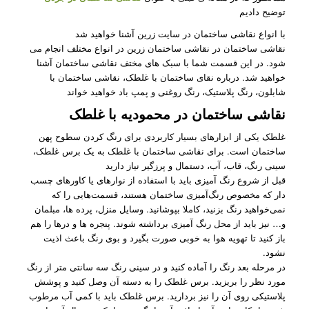
توضیح دادیم
با انواع نقاشی ساختمان در سایت زرین آشنا خواهید شد
نقاشی ساختمان در نقاشی ساختمان زرین در انواع مختلف انجام می
شود. در این قسمت شما با سبک های مختف نقاشی ساختمان آشنا
خواهید شد. درباره نقای ساختمان با غلطک، نقاشی ساختمان با
شابلون، رنگ پلاستیک، رنگ روغنی و پمپ باد خواهید خواند
نقاشی ساختمان در محمودیه با غلطک
غلطک یکی از ابزارهای بسیار کاربردی برای رنگ کردن سطوح پهن
ساختمان است. برای نقاشی ساختمان با غلطک به یک برس غلطک،
سینی رنگ، قاب، آب، دستمال و پرزگیر نیاز دارید
قبل از شروع رنگ آمیزی باید با استفاده از نوارهای یا کاورهای چسب
دار که مخصوص رنگ‌آمیزی ساختمان هستند، قسمت‌هایی را که
نمی‌خواهید رنگ بزنید، کاملا بپوشانید. وسایل منزل، پرده‌ ها، مبلمان
و… نیز باید از محل رنگ آمیزی برداشته شوند. پنجره ها و درها را هم
باز کنید تا تهویه هوا به خوبی صورت بگیرد و بوی رنگ باعث اذیت
نشود.
در مرحله بعد رنگ را آماده کنید و در سینی رنگ سه سانتی متر از رنگ
مورد نظر را بریزید. برس غلطک را به دسته آن وصل کنید و پوشش
پلاستیکی روی آن را نیز بردارید. برس غلطک باید با کمی آب مرطوب