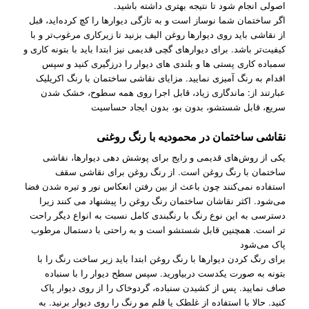
اصولی انجام شود تا نتیجه بهتری داشته باشید.
اگر ساختمان شما نوساز است و به تازگی دیوارها را کچ کرده‌اید، قبل
از نقاشی باید روی دیوارها روغن الیف بزنید تا زیرکاری مرغوب‌تر و با
کیفیت‌تر باشد. برای دیوارهای گچی قدیمی نیز ابتدا باید با بتونه کاری و
سمباده کاری پستی ها و بلندی های دیوار را درزگیری کنید و سپس
اقدام به رنگ آمیزی نمایید. مزایای نقاشی ساختمان با رنگ اکریلیک
عبارتند از: ماندگاری زیاد، قابل اجرا روی همه سطوح، خشک شدن
سریع، قابل شستشو، بدون بو، بدون ایجاد حساسیت
نقاشی ساختمان در محمودیه با رنگ روغنی
یکی از روش‌های قدیمی و رایج برای پوشش‌ دهی دیوارها، نقاشی
ساختمان با رنگ روغن است. از رنگ روغن برای نقاشی سقف
استفاده نمی‌کنند چون باعث از بین رفتن انعکاس نور و تیره شدن فضا
می‌شود. اکثر نقاشان ساختمان رنگ روغن را پیشنهاد می‌ کنند زیرا
دسترسی به این نوع رنگ با رنگبندی کامل نسبت به انواع دیگر راحت‌
تر است. همچنین قابل شستشو است و به راحتی با دستمال مرطوب
پاک می‌شود
برای رنگ کردن دیوارها با رنگ روغن ابتدا باید زیر ساخت رنگ را با
بتونه به صورت یکدست دربیاورید. سپس سطح دیوار را با سنباده
صاف نمایید. پس از کشیدن سنباده، گردوخاک را از روی دیوار پاک
کنید. حالا با استفاده از غلطک یا قلم مو رنگ را روی دیوار برنید. به