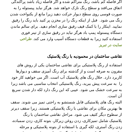
اگر فاصله کم باشد، رنگ متراکم شده و اگر فاصله زیاد باشد پراکندگی
اتفاق می‌افتد و سطح رنگ نازک خواهد شد. هرگز نباید پیستوله را به
صورت قوسی روی سطح دیوار حرکت دهید زیرا مانع از یکنواخت شدن
رنگ می‌ شود. قبل از اینکه رنگ را در مخزن پر کنید باید رنگ را رقیق
نمایید. اینکار را با کمک قیف رقیق سازی انجام دهید. برای سالم ماندن
دستگاه پیستوله پمپ باد هرگز نباید در رقیق سازی از تینر فوری
استفاده کنید زیرا به قطعات دستگاه آسیب وارد می‌ کند.
طراحی
سایت در تبریز
نقاشی ساختمان در محمودیه با رنگ پلاستیک
استفاده از رنگ پلاستیکی برای نقاشی ساختمان یکی از روش‌ های
مقرون به صرفه است و از گذشته برای رنگ آمیزی سقف و دیوارها
کاربرد دارد. حلال رنگ های پلاستیک آب است. اگر می‌ خواهید کار خود
را به سرعت پیش ببرید، رنگ پلاستیکی انتخاب مناسبی می باشد زیرا
به سرعت خشک می شود. عیبی که این رنگ دارد لکه دار شدن سریع
آن است.
البته رنگ های پلاستیکی قابل شستشو به راحتی تمیز می شوند. سقف
ها بهترین مکان برای نقاشی با رنگ پلاستیکی هستند. زیرا سقف دیرتر
از سطوح دیگر کثیف می شود. مراحل نقاشی ساختمان با رنگ
پلاستیک شامل تمیزکاری، زدن روغن زیرکار، بتونه کاری، زدن سمباده،
زدن رنگ آستری، لکه گیری با استفاده از بتونه پلاستیکی و مرحله