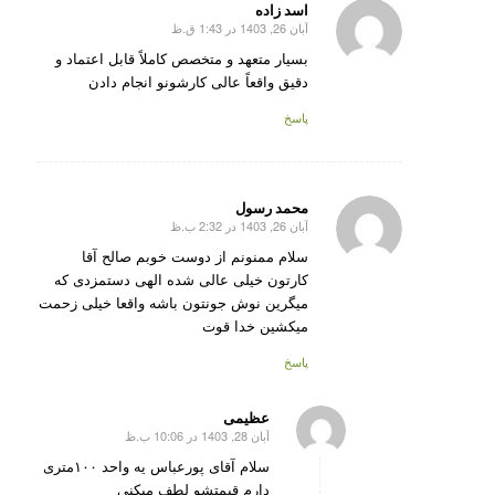
اسد زاده
آبان 26, 1403 در 1:43 ق.ظ
گفته:
بسیار متعهد و متخصص کاملاً قابل اعتماد و
دقیق واقعاً عالی کارشونو انجام دادن
پاسخ
محمد رسول
آبان 26, 1403 در 2:32 ب.ظ
گفته:
سلام ممنونم از دوست خوبم صالح آقا
کارتون خیلی عالی شده الهی دستمزدی که
میگرین نوش جونتون باشه واقعا خیلی زحمت
میکشین خدا قوت
پاسخ
عظیمی
آبان 28, 1403 در 10:06 ب.ظ
گفته:
سلام آقای پورعباس یه واحد ۱۰۰متری
دارم قیمتشو لطف میکنی