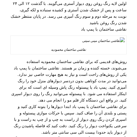
اولین لایه رنگ روغن روی دیوار آستری می‌گویند. با گذشت ۱۲ الی ۲۴
ساعت و پس از خشک شدن آستری و کشیده سنباده و لکه گیری،
نوبت به مرحله دوم و سوم رنگ آمیزی می‌ رسد. در پایان منتظر خشک
شدن رنگ روغن باشید
نقاشی ساختمان با پمپ باد
نقاشی ساختمان محمودیه
روش‌های قدیمی که برای نقاشی ساختمان محمودیه استفاده
می‌شوند، خسته کننده و زمان بر هستند. نقاشی ساختمان با پمپ باد
یکی از روش‌های راحت است و نیاز به هیچ مهارت خاصی نیز ندارد.
می‌توانید در مدت کوتاهی بدون دردسر دیوارهای منزل خود را رنگ
آمیزی کنید. پمپ باد یا پیستوله رنگ پاش وسیله ای است که برای
اینکار استفاده می‌ شود. با پیستوله می‌توانید رنگ را روی دیوار اسپری
کنید. در واقع این دستگاه کار قلم مو را انجام می دهد.
برای نقاشی ساختمان با پمپ باد ابتدا دیوارها را بتونه کاری کنید و
پستی و بلندی آن را صاف کنید. سپس با حرکات موازی پیستوله و
اسپری کردن رنگ روی دیوار از راست به چپ و از چپ به راست و با
سرعتی یکنواخت دیوار را رنگ کنید. دقت کنید که فاصله پاشیدن رنگ
از دیوار باید حدودا بیست الی سی سانتی متر باشد.